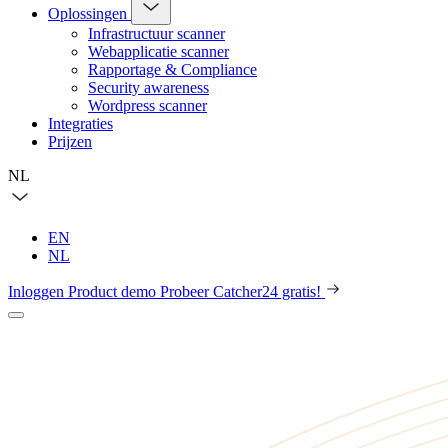
Oplossingen
Infrastructuur scanner
Webapplicatie scanner
Rapportage & Compliance
Security awareness
Wordpress scanner
Integraties
Prijzen
NL
EN
NL
Inloggen
Product demo
Probeer Catcher24 gratis!